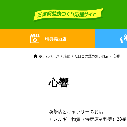
Skip
Skip
to
to
the
the
content
Navigation
特典協力店
ホームページ
店舗
たばこの煙の無いお店
心響
心響
喫茶店とギャラリーのお店
アレルギー物質（特定原材料等）28