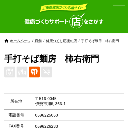
Skip
Skip
to
to
the
the
content
Navigation
ホームページ
店舗
健康づくり応援の店
手打そば麺房 柿右衛門
手打そば麺房 柿右衛門
〒516-0045
所在地
伊勢市旭町366-1
電話番号
0596225050
FAX番号
0596226233