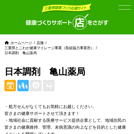
Skip
Skip
to
to
the
the
content
Navigation
ホームページ
店舗
三重県とこわか健康マイレージ事業（取組協力事業所）
日本調剤 亀山薬局
日本調剤 亀山薬局
・処方せんがなくてもお気軽にお越しください。
皆さまの健康サポートさせて頂きます！
・地域社会に貢献する医療サービス提供企業として、地域住民の
皆さまの健康維持、管理、未病意識の向上などを目的とした健康