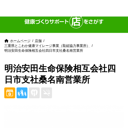
Skip
Skip
to
to
the
the
content
Navigation
ホームページ
店舗
三重県とこわか健康マイレージ事業（取組協力事業所）
明治安田生命保険相互会社四日市支社桑名南営業所
明治安田生命保険相互会社四
日市支社桑名南営業所