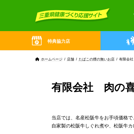
Skip
Skip
to
to
the
the
content
Navigation
特典協力店
ホームページ
店舗
たばこの煙の無いお店
有限会社
有限会社 肉の
当店では、名産松阪牛をお手頃価格で
自家製の松阪牛しぐれ煮や、松阪牛カ