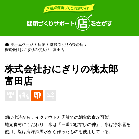
Skip
Skip
to
to
the
the
content
Navigation
ホームページ
店舗
健康づくり応援の店
株式会社おにぎりの桃太郎 富田店
株式会社おにぎりの桃太郎
富田店
朝は七時からテイクアウトと店舗での朝食飲食が可能。
地元食材にこだわり 米は「三重のむすびの神」、水は浄水器を
使用、塩は海洋深層水から作ったものを使用している。