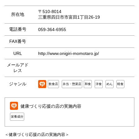
〒510-8014
所在地
三重県四日市市富田1丁目26-19
電話番号
059-364-6955
FAX番号
URL
http://www.onigiri-momotaro.jp/
メールアド
レス
ジャンル
飲食店
弁当・惣菜店
和食
洋食
めん
軽食
健康づくり応援の店の実施内容
栄養成分
＜健康づくり応援の店の実施内容＞