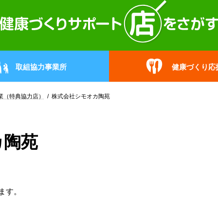
取組協力事業所
健康づくり応
業（特典協力店）
株式会社シモオカ陶苑
カ陶苑
ます。