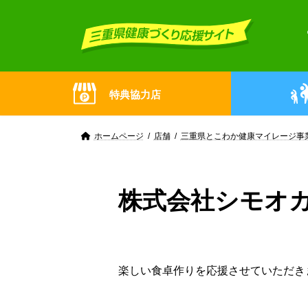
Skip
Skip
to
to
the
the
content
Navigation
特典協力店
ホームページ
店舗
三重県とこわか健康マイレージ事
株式会社シモオ
楽しい食卓作りを応援させていただき