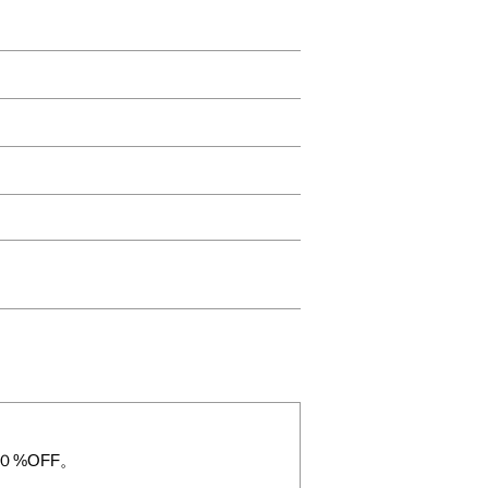
０%OFF。