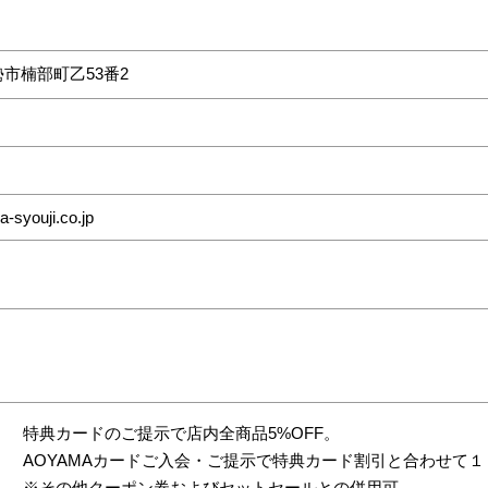
勢市楠部町乙53番2
-syouji.co.jp
特典カードのご提示で店内全商品5%OFF。
AOYAMAカードご入会・ご提示で特典カード割引と合わせて１
※その他クーポン券およびセットセールとの併用可。