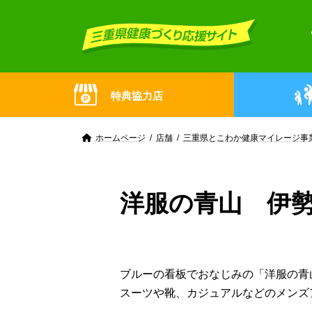
Skip
Skip
to
to
the
the
content
Navigation
特典協力店
ホームページ
店舗
三重県とこわか健康マイレージ事
洋服の青山 伊
ブルーの看板でおなじみの「洋服の青
スーツや靴、カジュアルなどのメンズ