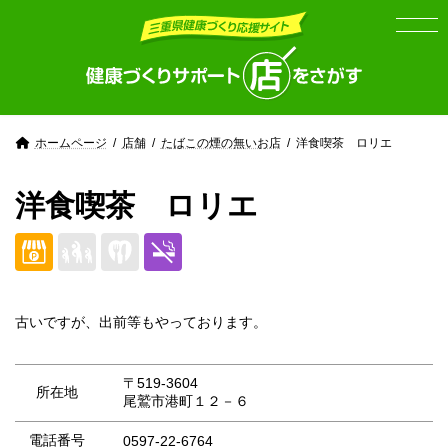
Skip
Skip
to
to
the
the
content
Navigation
ホームページ
店舗
たばこの煙の無いお店
洋食喫茶 ロリエ
洋食喫茶 ロリエ
古いですが、出前等もやっております。
〒519-3604
所在地
尾鷲市港町１２－６
電話番号
0597-22-6764