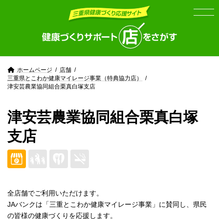
Skip
Skip
to
to
the
the
content
Navigation
ホームページ
店舗
三重県とこわか健康マイレージ事業（特典協力店）
津安芸農業協同組合栗真白塚支店
津安芸農業協同組合栗真白塚
支店
全店舗でご利用いただけます。
JAバンクは「三重とこわか健康マイレージ事業」に賛同し、県民
の皆様の健康づくりを応援します。