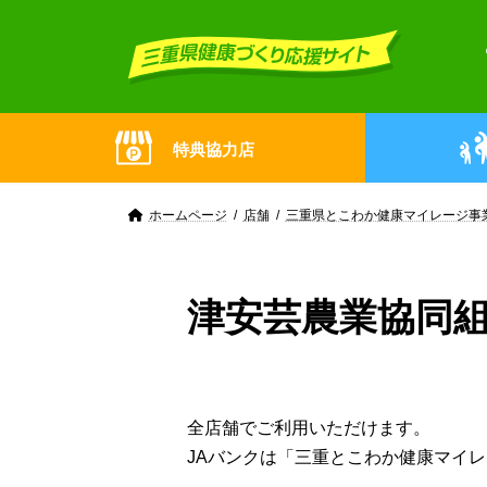
Skip
Skip
to
to
the
the
content
Navigation
特典協力店
ホームページ
店舗
三重県とこわか健康マイレージ事
津安芸農業協同
全店舗でご利用いただけます。
JAバンクは「三重とこわか健康マイ