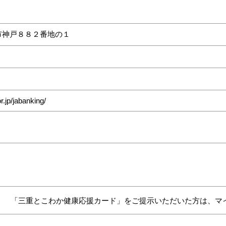
市神戸８８２番地の１
r.jp/jabanking/
「三重とこわか健康応援カード」をご提示いただいた方は、マイ