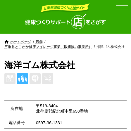
Skip
Skip
to
to
the
the
content
Navigation
ホームページ
店舗
三重県とこわか健康マイレージ事業（取組協力事業所）
海洋ゴム株式会社
海洋ゴム株式会社
〒519-3404
所在地
北牟婁郡紀北町中里658番地
電話番号
0597-36-1331