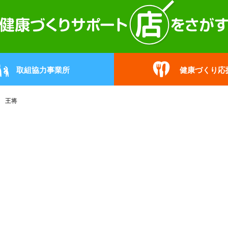
取組協力事業所
健康づくり応
 王将