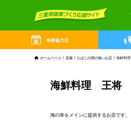
Skip
Skip
to
to
the
the
content
Navigation
特典協力店
ホームページ
店舗
たばこの煙の無いお店
海鮮料理
海鮮料理 王将
海の幸をメインに提供するお店です。