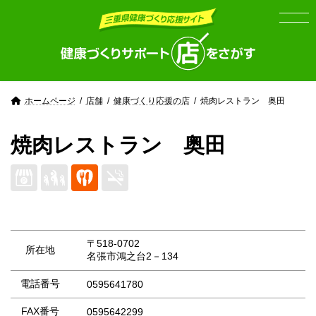
Skip
Skip
to
to
the
the
content
Navigation
ホームページ
店舗
健康づくり応援の店
焼肉レストラン 奥田
焼肉レストラン 奥田
〒518-0702
所在地
名張市鴻之台2－134
電話番号
0595641780
FAX番号
0595642299