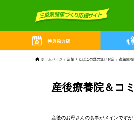
Skip
Skip
to
to
the
the
content
Navigation
特典協力店
ホームページ
店舗
たばこの煙の無いお店
産後療養
産後療養院＆コ
産後のお母さんの食事がメインですが