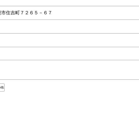
鹿市住吉町７２６５－６７
の他