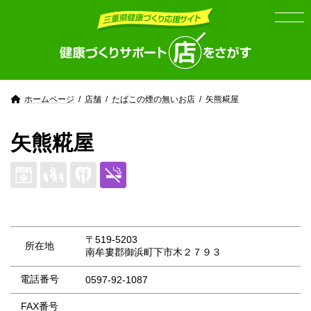
Skip
Skip
to
to
the
the
content
Navigation
ホームページ
店舗
たばこの煙の無いお店
矢熊糀屋
矢熊糀屋
〒519-5203
所在地
南牟婁郡御浜町下市木２７９３
電話番号
0597-92-1087
FAX番号