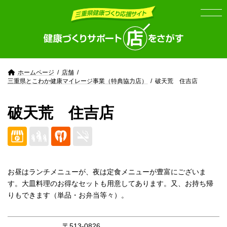
Skip
Skip
to
to
the
the
content
Navigation
ホームページ
店舗
三重県とこわか健康マイレージ事業（特典協力店）
破天荒 住吉店
破天荒 住吉店
お昼はランチメニューが、夜は定食メニューが豊富にございま
す。大皿料理のお得なセットも用意してあります。又、お持ち帰
りもできます（単品・お弁当等々）。
〒513-0826