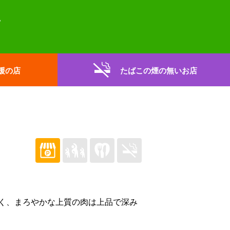
援の店
たばこの煙の無いお店
く、まろやかな上質の肉は上品で深み