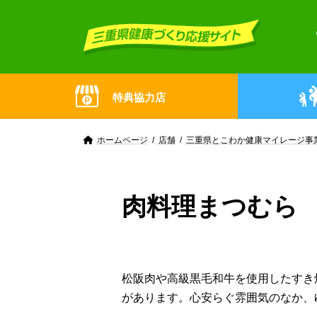
Skip
Skip
to
to
the
the
content
Navigation
特典協力店
ホームページ
店舗
三重県とこわか健康マイレージ事
肉料理まつむら
松阪肉や高級黒毛和牛を使用したすき
があります。心安らぐ雰囲気のなか、