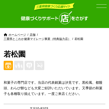
Skip
Skip
to
to
the
the
content
Navigation
ホームページ
店舗
三重県とこわか健康マイレージ事業（特典協力店）
若松園
若松園
和菓子の専門店です。当店の代表銘菓は汐見です。黒松風、都饅
頭、わらび餅なども大変ご好評いただいています。又季節の和菓
子も各種取り揃えています。一度ご来店ください。
〒510-8103