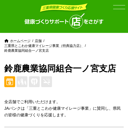
Skip
Skip
to
to
the
the
content
Navigation
ホームページ
店舗
三重県とこわか健康マイレージ事業（特典協力店）
鈴鹿農業協同組合一ノ宮支店
鈴鹿農業協同組合一ノ宮支店
全店舗でご利用いただけます。
JAバンクは「三重とこわか健康マイレージ事業」に賛同し、県民
の皆様の健康づくりを応援します。