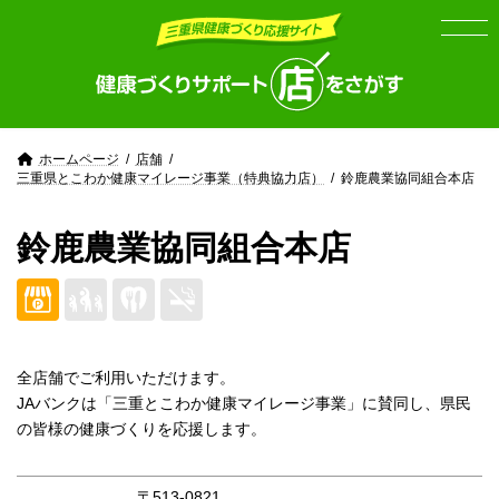
Skip
Skip
to
to
the
the
content
Navigation
ホームページ
店舗
三重県とこわか健康マイレージ事業（特典協力店）
鈴鹿農業協同組合本店
鈴鹿農業協同組合本店
全店舗でご利用いただけます。
JAバンクは「三重とこわか健康マイレージ事業」に賛同し、県民
の皆様の健康づくりを応援します。
〒513-0821