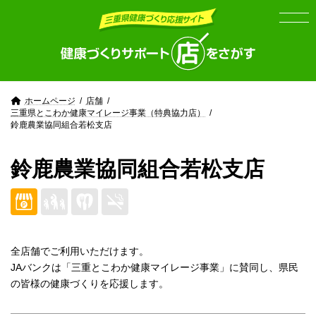
Skip
Skip
to
to
the
the
content
Navigation
ホームページ
店舗
三重県とこわか健康マイレージ事業（特典協力店）
鈴鹿農業協同組合若松支店
鈴鹿農業協同組合若松支店
全店舗でご利用いただけます。
JAバンクは「三重とこわか健康マイレージ事業」に賛同し、県民
の皆様の健康づくりを応援します。