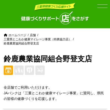
Skip
Skip
to
to
the
the
content
Navigation
ホームページ
店舗
三重県とこわか健康マイレージ事業（特典協力店）
鈴鹿農業協同組合野登支店
鈴鹿農業協同組合野登支店
全店舗でご利用いただけます。
JAバンクは「三重とこわか健康マイレージ事業」に賛同し、県民
の皆様の健康づくりを応援します。