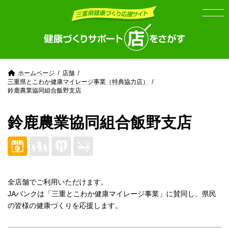
Skip
Skip
to
to
the
the
content
Navigation
ホームページ
店舗
三重県とこわか健康マイレージ事業（特典協力店）
鈴鹿農業協同組合飯野支店
鈴鹿農業協同組合飯野支店
全店舗でご利用いただけます。
JAバンクは「三重とこわか健康マイレージ事業」に賛同し、県民
の皆様の健康づくりを応援します。