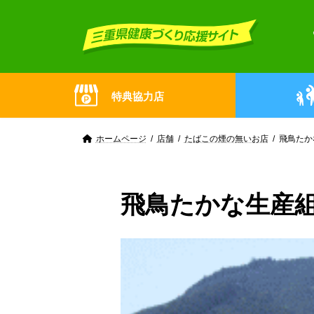
Skip
Skip
to
to
the
the
content
Navigation
特典協力店
ホームページ
店舗
たばこの煙の無いお店
飛鳥たか
飛鳥たかな生産