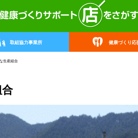
取組協力事業所
健康づくり応
な生産組合
組合