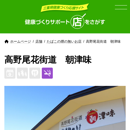
Skip
Skip
to
to
the
the
content
Navigation
ホームページ
店舗
たばこの煙の無いお店
高野尾花街道 朝津味
高野尾花街道 朝津味