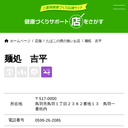
Skip
Skip
to
to
the
the
content
Navigation
ホームページ
店舗
たばこの煙の無いお店
麺処 吉平
麺処 吉平
〒517-0000
所在地
鳥羽市鳥羽１丁目２３８２番地１３ 鳥羽一
番街内
電話番号
0599-26-2085