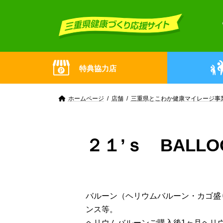
Skip
Skip
to
to
the
the
content
Navigation
特典協力店
ホームページ
店舗
三重県とこわか健康マイレージ事
２１’ｓ BALL
バルーン（ヘリウムバルーン・カゴ盛
ンス等。
ヘリウムバルーンご購入後1ヶ月ヘリ