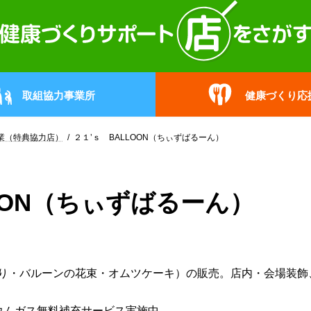
取組協力事業所
健康づくり応
業（特典協力店）
２１’ｓ BALLOON（ちぃずばるーん）
OON（ちぃずばるーん）
り・バルーンの花束・オムツケーキ）の販売。店内・会場装飾
ウムガス無料補充サービス実施中。