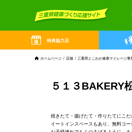
Skip
Skip
to
to
the
the
content
Navigation
特典協力店
ホームページ
店舗
三重県とこわか健康マイレージ事
５１３BAKERY
焼きたて・揚げたて・作りたてにこだ
イートインスペースもあり、無料コー
お子様連れでもくつろげるように、キ