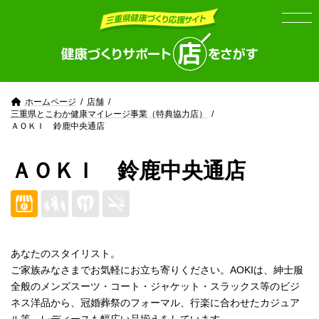
Skip
Skip
to
to
the
the
content
Navigation
ホームページ
店舗
三重県とこわか健康マイレージ事業（特典協力店）
ＡＯＫＩ 鈴鹿中央通店
ＡＯＫＩ 鈴鹿中央通店
あなたのスタイリスト。
ご家族みなさまでお気軽にお立ち寄りください。AOKIは、紳士服
全般のメンズスーツ・コート・ジャケット・スラックス等のビジ
ネス洋品から、冠婚葬祭のフォーマル、行楽に合わせたカジュア