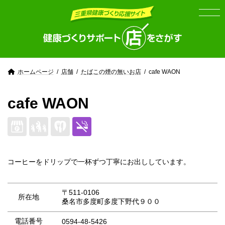
Skip
Skip
to
to
the
the
content
Navigation
ホームページ
店舗
たばこの煙の無いお店
cafe WAON
cafe WAON
コーヒーをドリップで一杯ずつ丁寧にお出ししています。
〒511-0106
所在地
桑名市多度町多度下野代９００
電話番号
0594-48-5426