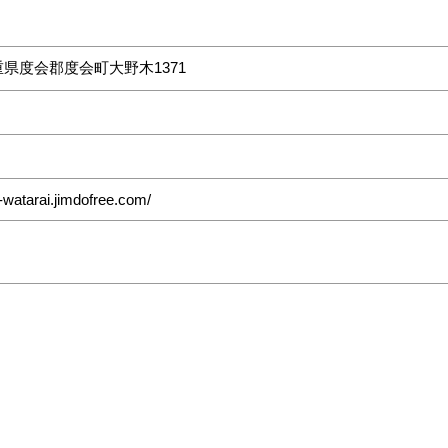
重県度会郡度会町大野木1371
e-watarai.jimdofree.com/