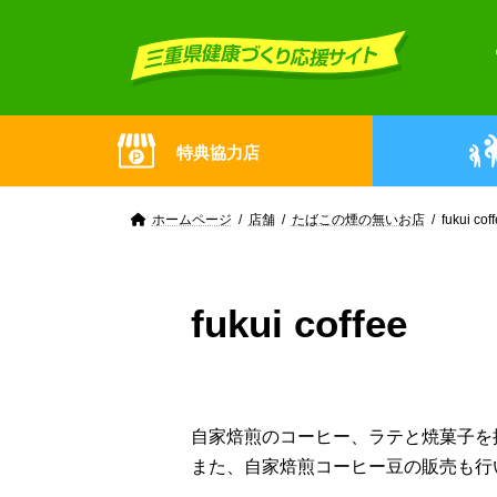
Skip
Skip
to
to
the
the
content
Navigation
特典協力店
ホームページ
店舗
たばこの煙の無いお店
fukui cof
fukui coffee
自家焙煎のコーヒー、ラテと焼菓子を
また、自家焙煎コーヒー豆の販売も行