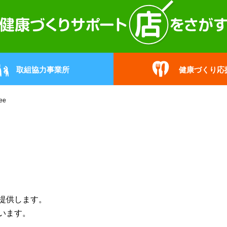
取組協力事業所
健康づくり応
fee
提供します。
います。