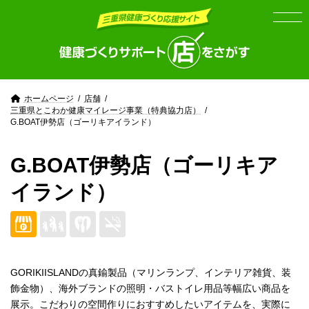
Skip
Skip
to
to
the
the
content
Navigation
ホームページ
店舗
三重県とこわか健康マイレージ事業（特典協力店）
G.BOAT伊勢店（ゴーリキアイランド）
G.BOAT伊勢店（ゴーリキア
イランド）
GORIKIISLANDの真鍮製品（マリンランプ、インテリア雑貨、装
飾金物）、海外ブランドの照明・バストイレ用品等幅広い商品を
展示。こだわりの空間作りにおすすめしたいアイテムを、実際に