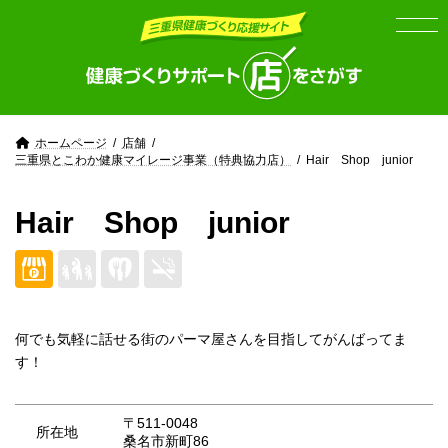
Skip
Skip
to
to
the
the
content
Navigation
ホームページ
店舗
三重県とこわか健康マイレージ事業（特典協力店）
Hair Shop junior
Hair Shop junior
何でも気軽に話せる街のパーマ屋さんを目指してがんばってま
す！
〒511-0048
所在地
桑名市新町86