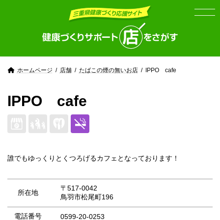
Skip
Skip
to
to
the
the
content
Navigation
ホームページ
店舗
たばこの煙の無いお店
IPPO cafe
IPPO cafe
誰でもゆっくりとくつろげるカフェとなっております！
〒517-0042
所在地
鳥羽市松尾町196
電話番号
0599-20-0253