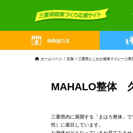
Skip
Skip
to
to
the
the
content
Navigation
特典協力店
ホームページ
店舗
三重県とこわか健康マイレージ事
MAHALO整体 
三重県内に展開する「まはろ整体」で
性）に着目しています。
お身体がどうなっているか見てみませ