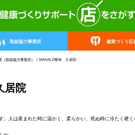
取組協力事業所
健康づくり応
業（取組協力事業所）
MAHALO整体 久居院
久居院
す。人は産まれた時に温かく、柔らかい、死ぬ時に冷たく硬く
んか。