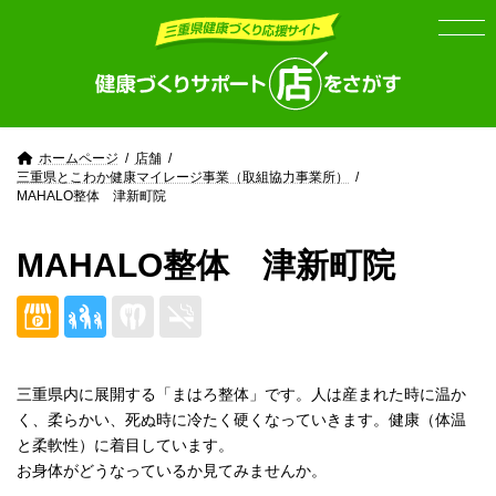
Skip
Skip
to
to
the
the
content
Navigation
ホームページ
店舗
三重県とこわか健康マイレージ事業（取組協力事業所）
MAHALO整体 津新町院
MAHALO整体 津新町院
三重県内に展開する「まはろ整体」です。人は産まれた時に温か
く、柔らかい、死ぬ時に冷たく硬くなっていきます。健康（体温
と柔軟性）に着目しています。
お身体がどうなっているか見てみませんか。