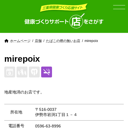
Skip
Skip
to
to
the
the
content
Navigation
ホームページ
店舗
たばこの煙の無いお店
mirepoix
mirepoix
地産地消のお店です。
〒516-0037
所在地
伊勢市岩渕1丁目１－４
電話番号
0596-63-8996