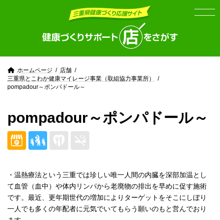
Skip
Skip
to
to
the
the
content
Navigation
ホームページ
店舗
三重県とこわか健康マイレージ事業（取組協力事業所）
pompadour～ポンパドール～
pompadour～ポンパドール～
・温熱療法という三重では珍しい唯一人間の内臓を深部加温とし
て血管（血中）や体内リンパから老廃物の排出を早めに促す施術
です。最近、更年期世代の増加によりターゲットをそこにしぼり
一人でも多くの年配者に元気でいてもらう願いのもと営んでおり