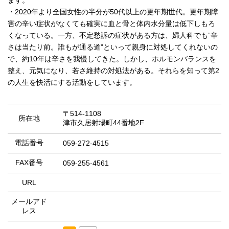
ます。
・2020年より全国女性の半分が50代以上の更年期世代。更年期障
害の辛い症状がなくても確実に血と骨と体内水分量は低下しもろ
くなっている。一方、不定愁訴の症状がある方は、婦人科でも”辛
さは当たり前。誰もが通る道”といって親身に対処してくれないの
で、約10年は辛さを我慢してきた。しかし、ホルモンバランスを
整え、元気になり、若さ維持の対処法がある。それらを知って第2
の人生を快活にする活動をしています。
〒514-1108
所在地
津市久居射場町44番地2F
電話番号
059-272-4515
FAX番号
059-255-4561
URL
メールアド
レス