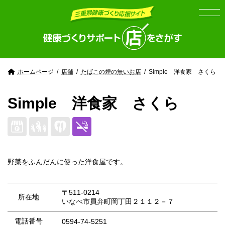
Skip
Skip
to
to
the
the
content
Navigation
ホームページ
店舗
たばこの煙の無いお店
Simple 洋食家 さくら
Simple 洋食家 さくら
野菜をふんだんに使った洋食屋です。
〒511-0214
所在地
いなべ市員弁町岡丁田２１１２－７
電話番号
0594-74-5251