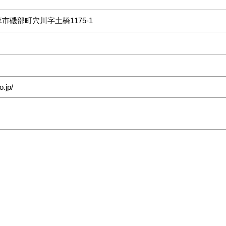
市磯部町穴川字土橋1175‐1
o.jp/