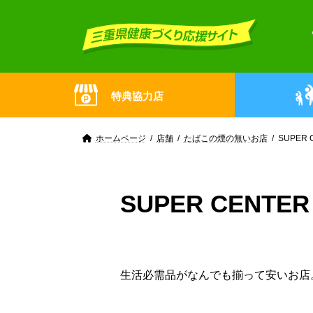
Skip
Skip
to
to
the
the
content
Navigation
特典協力店
ホームページ
店舗
たばこの煙の無いお店
SUPER
SUPER CENTE
生活必需品がなんでも揃って安いお店