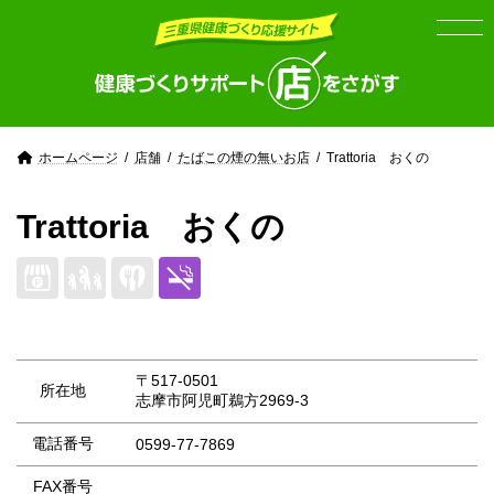
Skip
Skip
to
to
the
the
content
Navigation
ホームページ
店舗
たばこの煙の無いお店
Trattoria おくの
Trattoria おくの
〒517-0501
所在地
志摩市阿児町鵜方2969-3
電話番号
0599-77-7869
FAX番号