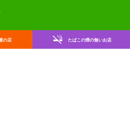
援の店
たばこの煙の無いお店
。