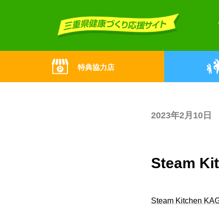
Skip
Skip
to
to
the
the
content
Navigation
特典協力店
2023年2月10日
Steam 
Steam Kitchen K