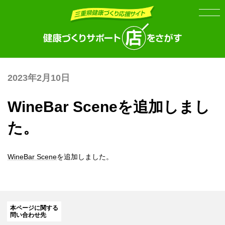
Skip
Skip
to
to
the
the
content
Navigation
2023年2月10日
WineBar Sceneを追加しまし
た。
WineBar Scene
を追加しました。
本ページに関する
問い合わせ先