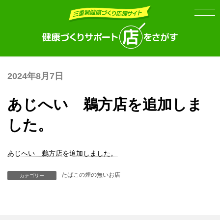
Skip
Skip
to
to
the
the
content
Navigation
2024年8月7日
あじへい 鵜方店を追加しま
した。
あじへい 鵜方店を追加しました。
たばこの煙の無いお店
カテゴリー