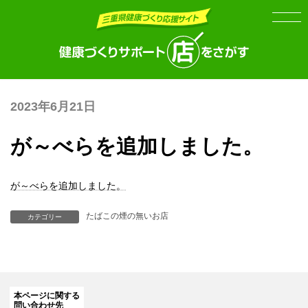
Skip
Skip
to
to
the
the
content
Navigation
2023年6月21日
が～べらを追加しました。
が～べらを追加しました。
たばこの煙の無いお店
カテゴリー
本ページに関する
問い合わせ先