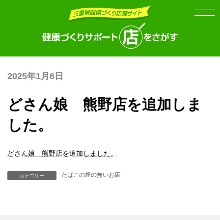
Skip
Skip
to
to
the
the
content
Navigation
2025年1月6日
どさん娘 熊野店を追加しま
した。
どさん娘 熊野店を追加しました。
たばこの煙の無いお店
カテゴリー