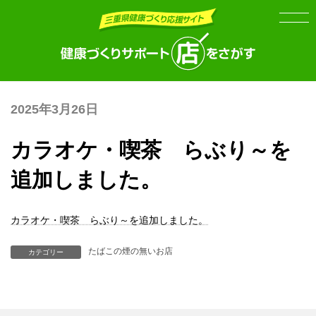
Skip
Skip
to
to
the
the
content
Navigation
2025年3月26日
カラオケ・喫茶 らぶり～を
追加しました。
カラオケ・喫茶 らぶり～を追加しました。
たばこの煙の無いお店
カテゴリー