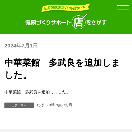
Skip
Skip
to
to
the
the
content
Navigation
2024年7月1日
中華菜館 多武良を追加しま
した。
中華菜館 多武良を追加しました。
たばこの煙の無いお店
カテゴリー