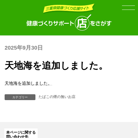
Skip
Skip
to
to
the
the
content
Navigation
2025年9月30日
天地海を追加しました。
天地海を追加しました。
たばこの煙の無いお店
カテゴリー
本ページに関する
問い合わせ先